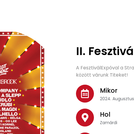
II. Fesztiv
A FesztiválExpóval a Stra
között várunk Titeket!
Mikor
2024. Augusztu
Hol
Zamárdi