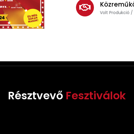
Közreműk
Volt Produkció /
Résztvevő
Fesztiválok