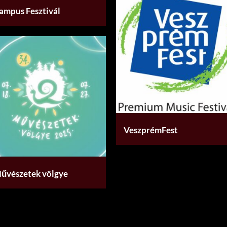
ampus Fesztivál
VeszprémFest
űvészetek völgye