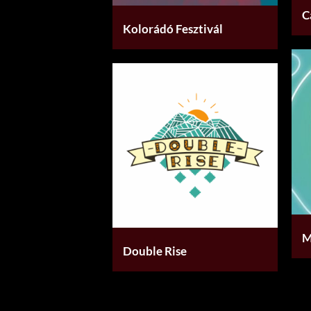
C
Kolorádó Fesztivál
M
Double Rise