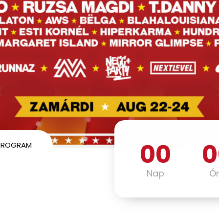
00
0
PROGRAM
Nap
Ó